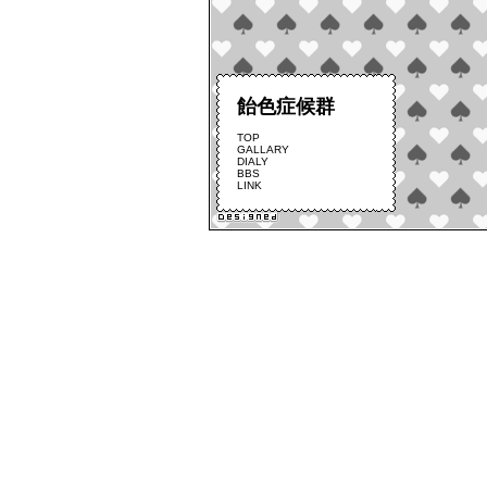
飴色症候群
TOP
GALLARY
DIALY
BBS
LINK